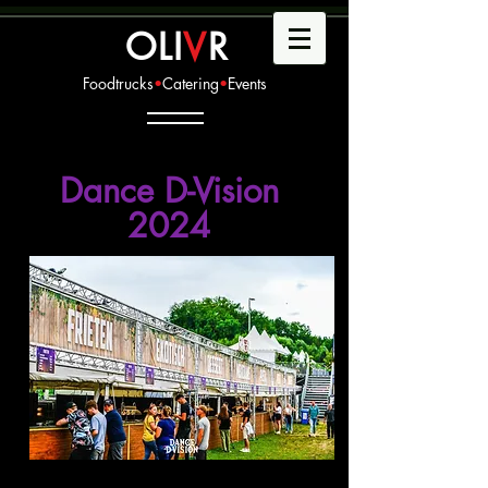
OLI
V
R
Foodtrucks
•
Catering
•
Events
Dance D-Vision
2024