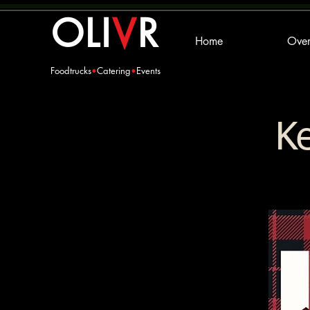
OLI
V
R
Home
Over
Foodtrucks
•
Catering
•
Events
K