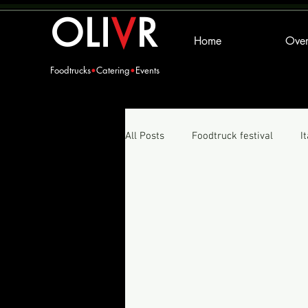
OLI
V
R
Home
Over
Foodtrucks
•
Catering
•
Events
All Posts
Foodtruck festival
It
Frietjes
Duroc d'Olives