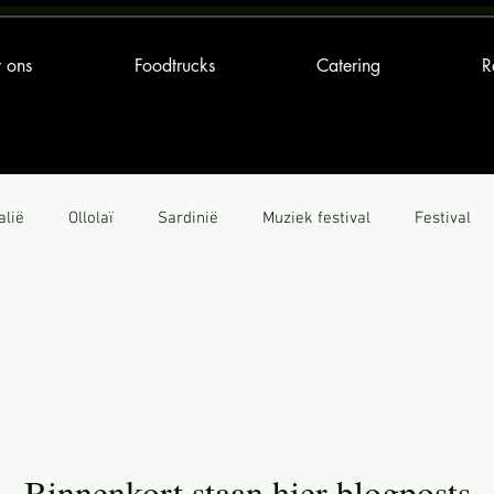
 ons
Foodtrucks
Catering
R
alië
Ollolaï
Sardinië
Muziek festival
Festival
Foodtruck
Recept
Daslook
Binnenkort staan hier blogposts