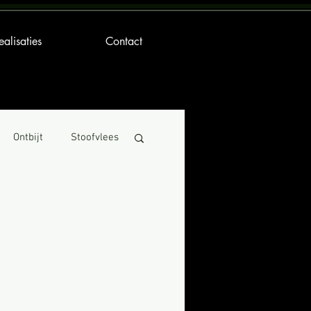
ealisaties
Contact
Ontbijt
Stoofvlees